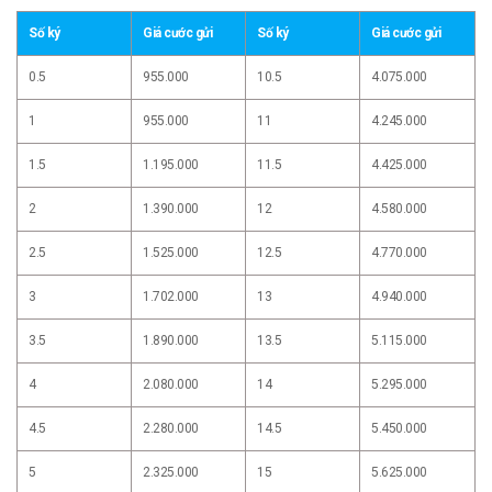
Số ký
Giá cước gửi
Số ký
Giá cước gửi
0.5
955.000
10.5
4.075.000
1
955.000
11
4.245.000
1.5
1.195.000
11.5
4.425.000
2
1.390.000
12
4.580.000
2.5
1.525.000
12.5
4.770.000
3
1.702.000
13
4.940.000
3.5
1.890.000
13.5
5.115.000
4
2.080.000
14
5.295.000
4.5
2.280.000
14.5
5.450.000
5
2.325.000
15
5.625.000