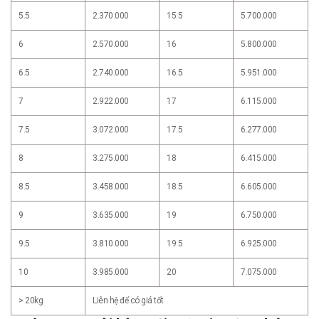
5.5
2.370.000
15.5
5.700.000
6
2.570.000
16
5.800.000
6.5
2.740.000
16.5
5.951.000
7
2.922.000
17
6.115.000
7.5
3.072.000
17.5
6.277.000
8
3.275.000
18
6.415.000
8.5
3.458.000
18.5
6.605.000
9
3.635.000
19
6.750.000
9.5
3.810.000
19.5
6.925.000
10
3.985.000
20
7.075.000
> 20kg
Liên hệ để có giá tốt