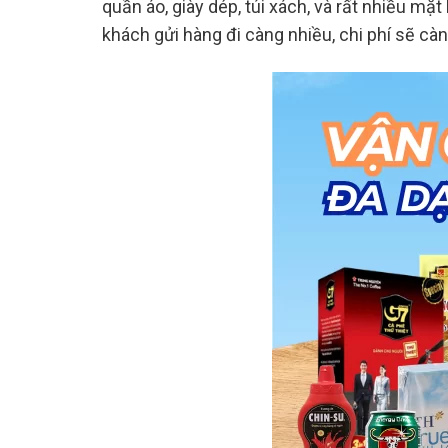
quần áo, giày dép, túi xách, và rất nhiều mặ
khách gửi hàng đi càng nhiều, chi phí sẽ cà