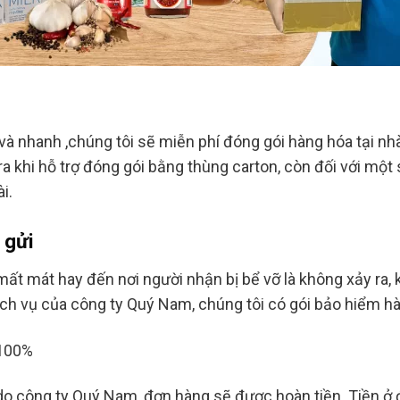
và nhanh ,chúng tôi sẽ miễn phí đóng gói hàng hóa tại nh
 ra khi hỗ trợ đóng gói bằng thùng carton, còn đối với m
i.
 gửi
 mất mát hay đến nơi người nhận bị bể vỡ là không xảy ra,
ịch vụ của công ty Quý Nam, chúng tôi có gói bảo hiểm h
o do công ty Quý Nam, đơn hàng sẽ được hoàn tiền. Tiền ở 