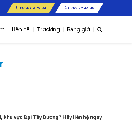
0858 69 79 89
0793 22 44 88
ệm
Liên hệ
Tracking
Bảng giá
r
, khu vực Đại Tây Dương? Hãy liên hệ ngay