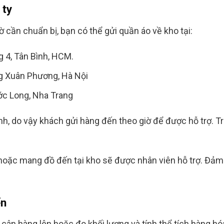
 ty
 cần chuẩn bị, bạn có thể gửi quần áo về kho tại:
 4, Tân Bình, HCM.
g Xuân Phương, Hà Nội
ớc Long, Nha Trang
h, do vậy khách gửi hàng đến theo giờ để được hỗ trợ. Tr
, hoặc mang đồ đến tại kho sẽ được nhân viên hỗ trợ. Đả
ển
cân hàng lên hoặc đo khối lượng và tính thể tích hàng h