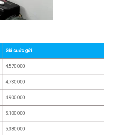
Giá cước gửi
4.570.000
4.730.000
4.900.000
5.100.000
5.380.000