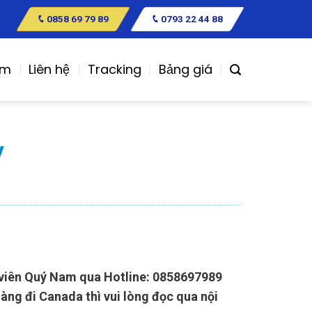
0858 69 79 89
0793 22 44 88
ệm
Liên hệ
Tracking
Bảng giá
y
n viên Quý Nam qua Hotline: 0858697989
àng đi Canada thì vui lòng đọc qua nội