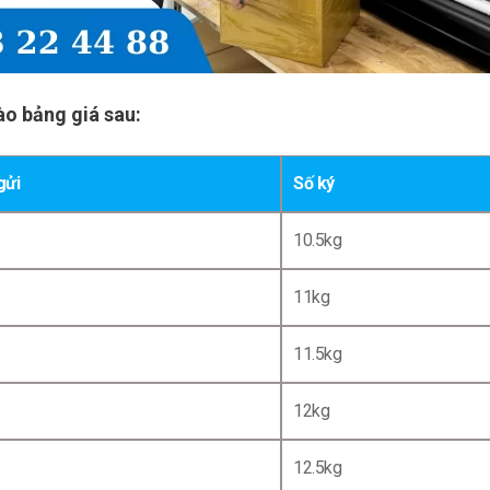
ào bảng giá sau:
gửi
Số ký
10.5kg
11kg
11.5kg
12kg
12.5kg