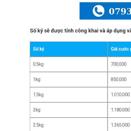
Số ký sẽ được tính công khai và áp dụng v
Số ký
Giá cước 
0.5kg
700.000
1kg
850.000
1.5kg
1.010.000
2kg
1.180.000
2.5kg
1.365.000