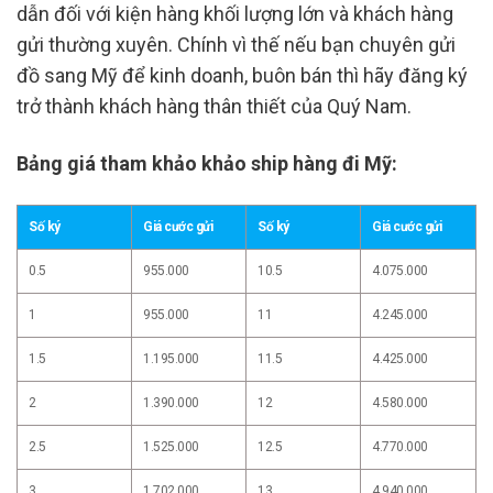
dẫn đối với kiện hàng khối lượng lớn và khách hàng
gửi thường xuyên. Chính vì thế nếu bạn chuyên gửi
đồ sang Mỹ để kinh doanh, buôn bán thì hãy đăng ký
trở thành khách hàng thân thiết của Quý Nam.
Bảng giá tham khảo khảo ship hàng đi Mỹ:
Số ký
Giá cước gửi
Số ký
Giá cước gửi
0.5
955.000
10.5
4.075.000
1
955.000
11
4.245.000
1.5
1.195.000
11.5
4.425.000
2
1.390.000
12
4.580.000
2.5
1.525.000
12.5
4.770.000
3
1.702.000
13
4.940.000