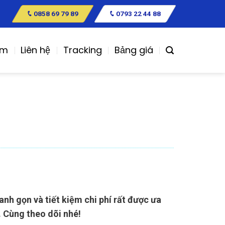
0858 69 79 89
0793 22 44 88
ệm
Liên hệ
Tracking
Bảng giá
nh gọn và tiết kiệm chi phí rất được ưa
. Cùng theo dõi nhé!