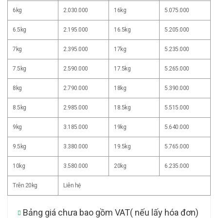
6kg
2.030.000
16kg
5.075.000
6.5kg
2.195.000
16.5kg
5.205.000
7kg
2.395.000
17kg
5.235.000
7.5kg
2.590.000
17.5kg
5.265.000
8kg
2.790.000
18kg
5.390.000
8.5kg
2.985.000
18.5kg
5.515.000
9kg
3.185.000
19kg
5.640.000
9.5kg
3.380.000
19.5kg
5.765.000
10kg
3.580.000
20kg
6.235.000
Trên 20kg
Liên hệ
Bảng giá chưa bao gồm VAT( nếu lấy hóa đơn)