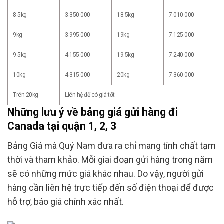
8.5kg
3.350.000
18.5kg
7.010.000
9kg
3.995.000
19kg
7.125.000
9.5kg
4.155.000
19.5kg
7.240.000
10kg
4.315.000
20kg
7.360.000
Trên 20kg
Liên hệ để có giá tốt
Những lưu ý về bảng giá gửi hàng đi
Canada tại quận 1, 2, 3
Bảng Giá mà Quý Nam đưa ra chỉ mang tính chất tạm
thời và tham khảo. Mỗi giai đoạn gửi hàng trong năm
sẽ có những mức giá khác nhau. Do vậy, người gửi
hàng cần liên hệ trực tiếp đến số điện thoại để được
hỗ trợ, báo giá chính xác nhất.