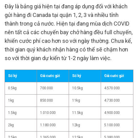
Đây là bảng giá hiện tại đang áp dụng đối với khách
gửi hàng đi Canada tại quận 1, 2, 3 và nhiều tỉnh
thành trong cả nước. Hiện tại đang mùa dịch COVID
nên tất cả các chuyến bay chở hàng đều full chuyến,
khiến cước phí cao hơn so với ngày thường. Chưa kể,
thời gian quý khách nhận hàng có thể sẽ chậm hơn
so với thời gian dự kiến từ 1-2 ngày làm việc.
Số ký
Giá cước gửi
Số ký
Giá cước gửi
0.5kg
700.000
10.5kg
4.570.000
1kg
850.000
11kg
4.730.000
1.5kg
1.010.000
11.5kg
4.900.000
2kg
1.180.000
12kg
5.100.000
2.5kg
1.365.000
12.5kg
5.380.000